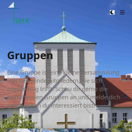
Zum Heiligen Kreuz
Gruppen
Eine Gruppe ist eine kleine Versammlung
von Gemeindemitgliedern, die sich
regelmäßig trifft. Schau dir gerne die
bestehenden Gruppen an und melde dich
gerne, wenn du interessiert bist!